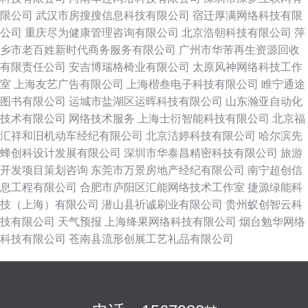
限公司
武汉市房搜搜信息科技有限公司
宿迁厚满网络科技有限
公司
重庆尽为健康管理咨询有限公司
北京浩朝科技有限公司
萍
乡市老百姓新时代商务服务有限公司
广州市华芾再生资源回收
有限责任公司
安吉博瑞格椅业有限公司
太原风神网络科技工作
室
上海友艺广告有限公司
上海楷叁电子科技有限公司
睢宁通途
图书有限公司
运城市盐湖区运晖科技有限公司
山东瀚亚自动化
技术有限公司
网络技术服务
上海士衍智能科技有限公司
北京福
汇祥和旧机动车经纪有限公司
北京洁婷科技有限公司
哈尔滨先
蜂创科设计发展有限公司
深圳市华泰昌精密科技有限公司
旅游
开发项目策划咨询
东莞市万景房地产经纪有限公司
南宁超创信
息工程有限公司
合肥市庐阳区汇能网络技术工作室
捷源绿能科
技（上海）有限公司
潜山县祈诚刷业有限公司
贵州蚁创智云科
技有限公司
天气预报
上海绛果网络科技有限公司
烟台勉华网络
科技有限公司
苍南县流形创展工艺礼品有限公司