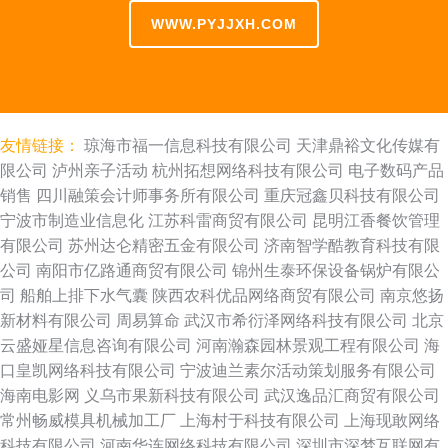
WWW.PYJJXH.COM
友情链接：
琼海市福一信息科技有限公司
天津鼎裕文化传媒有
限公司
泸州亲子活动
杭州拓想网络科技有限公司
电子数码产品
销售
四川融策会计师事务所有限公司
重庆冠鑫贝科技有限公司
宁波市制造业信息化
江苏科雷商贸有限公司
昆明江香餐饮管理
有限公司
苏州达仑精密五金有限公司
济南智学酷教育科技有限
公司
南阳市亿路通商贸有限公司
锦州生泰环保设备锅炉有限公
司
船舶上排下水气囊
陕西农科优品网络商贸有限公司
南京悠扬
新材料有限公司
周易算命
武汉市希衍泽网络科技有限公司
北京
云盛娅星信息咨询有限公司
河南瀚森园林景观工程有限公司
海
口皇凯网络科技有限公司
宁波迪兰素尔活动策划服务有限公司
海南电影网
义乌市果新科技有限公司
武汉逸品汇商贸有限公司
常州畅威模具机械加工厂
上海村于科技有限公司
上海现敢网络
科技有限公司
河南华连网络科技有限公司
深圳市深梦互联网有